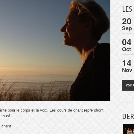
LES
20
Sep
04
Oct
14
Nov
Voir 
rité pour le corps et la voix. Les cours de chant reprendront
DER
 tous!
e chant