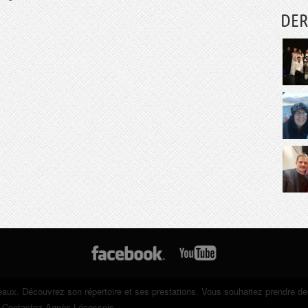
DER
eaux. Découvrez son répertoire et ses prestations. Vous souhaitez prendre d
? Contactez Agnès Lécossois.