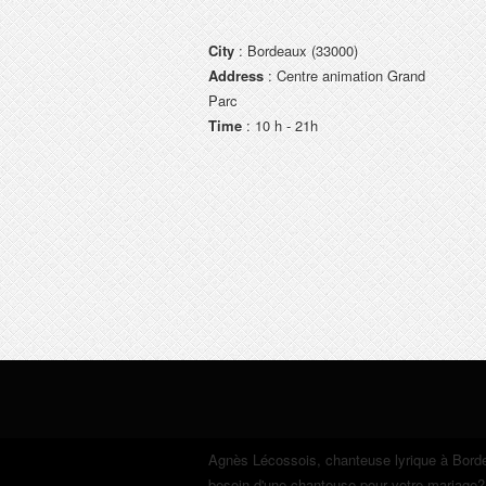
City
: Bordeaux (33000)
Address
: Centre animation Grand
Parc
Time
: 10 h - 21h
Agnès Lécossois
, chanteuse lyrique à Bord
besoin d'une chanteuse pour votre mariage