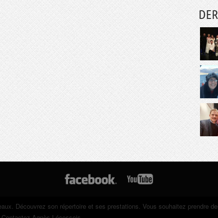
DER
eaux. Découvrez son répertoire et ses prestations. Vous souhaitez prendre d
? Contactez Agnès Lécossois.