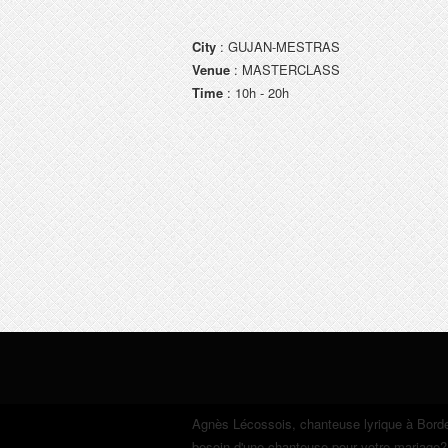
City
: GUJAN-MESTRAS
Venue
: MASTERCLASS
Time
: 10h - 20h
Agnès Lécossois
, chanteuse lyrique à Bord
besoin d'une chanteuse pour votre mariage