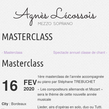
MASTERCLASS
‹ Masterclass
Spectacle annuel classe de chant ›
Masterclass
1ère masterclass de l’année accompagnée
16
FEV
au piano par Stéphane TREBUCHET
2020
« Les compositeurs allemands et Mozart »
sera le thème de cette nouvelle année
musicale
: Bordeaux
City
Lieder, airs d’opéras en solo, duo ou Tutti.