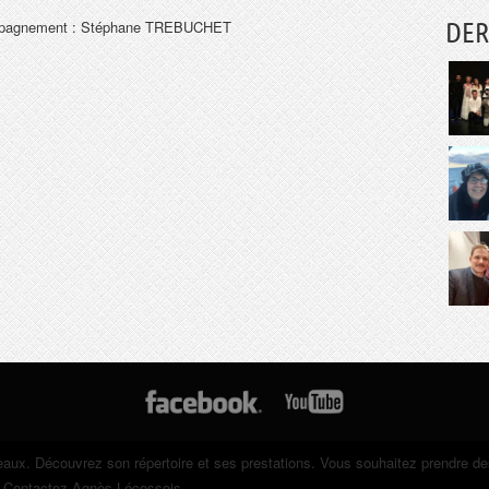
pagnement : Stéphane TREBUCHET
DER
eaux. Découvrez son répertoire et ses prestations. Vous souhaitez prendre d
? Contactez Agnès Lécossois.