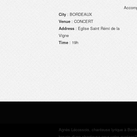
Accom
City
: BORDEAUX
Venue
: CONCERT
Address
: Eglise Saint Rémi de la
Vigne
Time
: 19h
Agnès Lécossois
, chanteuse lyrique à Bord
besoin d'une chanteuse pour votre mariage