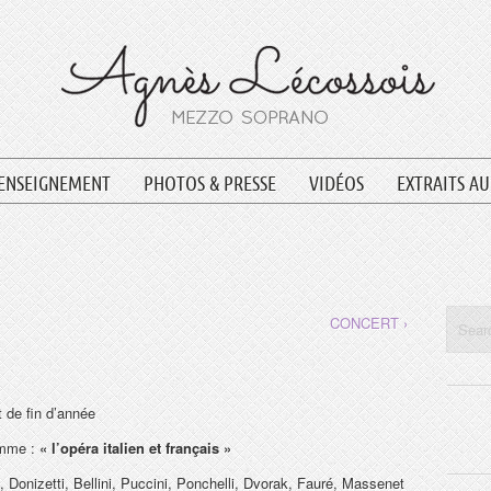
ENSEIGNEMENT
PHOTOS & PRESSE
VIDÉOS
EXTRAITS A
CONCERT ›
 de fin d’année
amme :
« l’opéra italien et français »
, Donizetti, Bellini, Puccini, Ponchelli, Dvorak, Fauré, Massenet