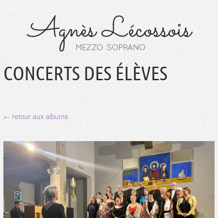
CONCERTS DES ÉLÈVES
← retour aux albums