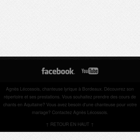
Agnès Lécossois
, chanteuse lyrique à Bordeaux. Découvrez son
répertoire et ses prestations. Vous souhaitez prendre des cours de
chants en Aquitaine? Vous avez besoin d'une chanteuse pour votre
mariage? Contactez Agnès Lécossois.
↑ RETOUR EN HAUT ↑